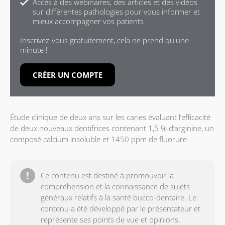
Accès à des webinaires, des articles et des vidéos
sur différentes pathologies pour vous informer et
mieux accompagner vos patients
Inscrivez-vous gratuitement, cela ne prend qu'une
minute !
CRÉER UN COMPTE
Étude clinique de deux ans sur les caries évaluant l’efficacité
de deux nouveaux dentifrices contenant 1,5 % d’arginine, un
composé calcium insoluble et 1450 ppm de fluorure
Ce contenu est destiné à promouvoir la
compréhension et la connaissance de sujets
généraux relatifs à la santé bucco-dentaire. Le
contenu a été développé par le présentateur et
représente ses points de vue et opinions.