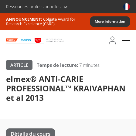
Ressources professionnelles
ANNOUNCEMENT:
Colgate Award for
More information
Research Excellence (CARE)
ARTICLE
Temps de lecture:
7 minutes
elmex® ANTI-CARIE
PROFESSIONAL™ KRAIVAPHAN
et al 2013
Détails du cours