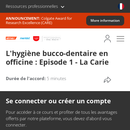
Ressources professionnelles
ANNOUNCEMENT:
Colgate Award for
More information
Research Excellence (CARE)
L'hygiène bucco-dentaire en
officine : Episode 1 - La Carie
Durée de l'accord:
5 minutes
Se connecter ou créer un compte
Pour accéder à ce cours et profiter de tous les avantages
offerts par notre plateforme, vous devez d'abord vous
connecter.