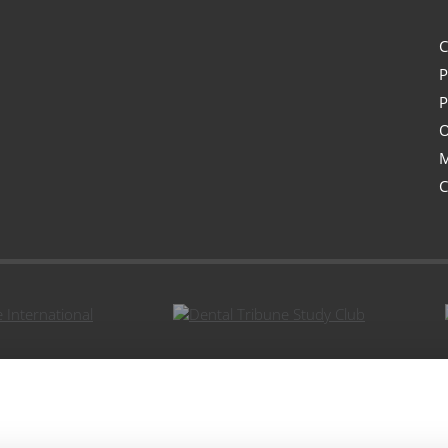
C
P
P
O
M
C