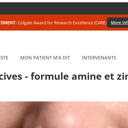
EMENT:
Colgate Award for Research Excellence (CARE)
More in
STE
MON PATIENT M’A DIT
INTERVENANTS
ives - formule amine et zi