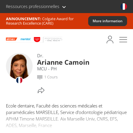
Ressources professionnelles
ANNOUNCEMENT:
Colgate Award for
More information
Research Excellence (CARE)
Dr.
Arianne Camoin
MCU - PH
1 Cours
Ecole dentaire, Faculté des sciences médicales et
paramédicales MARSEILLE, Service d’odontologie pédiatrique
APHM Timone MARSEILLE. Aix Marseille Univ, CNRS, EFS,
ADES, Marseille, France