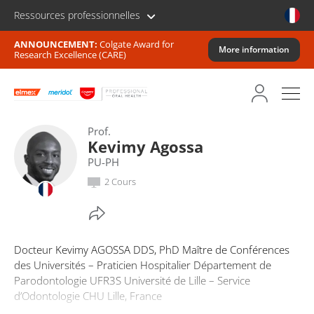
Ressources professionnelles
ANNOUNCEMENT:
Colgate Award for
More information
Research Excellence (CARE)
Prof.
Kevimy Agossa
PU-PH
2 Cours
Docteur Kevimy AGOSSA DDS, PhD Maître de Conférences
des Universités – Praticien Hospitalier Département de
Parodontologie UFR3S Université de Lille – Service
d’Odontologie CHU Lille, France