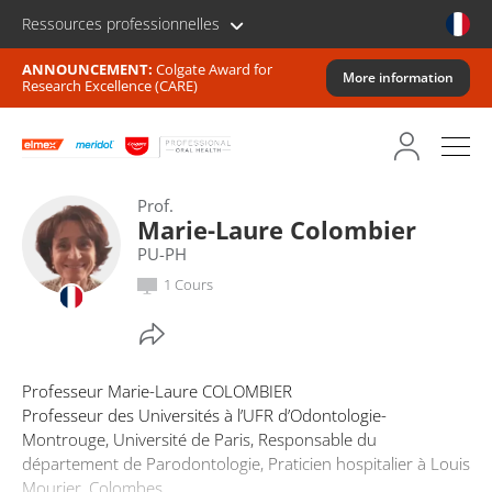
Ressources professionnelles
ANNOUNCEMENT:
Colgate Award for
More information
Research Excellence (CARE)
Prof.
Marie-Laure Colombier
PU-PH
1 Cours
Professeur Marie-Laure COLOMBIER
Professeur des Universités à l’UFR d’Odontologie-
Montrouge, Université de Paris, Responsable du
département de Parodontologie, Praticien hospitalier à Louis
Mourier, Colombes.