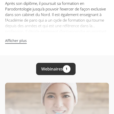
Après son diplôme, il poursuit sa formation en
Parodontologie jusqu’à pouvoir l’exercer de façon exclusive
dans son cabinet du Nord. Il est également enseignant à
l’Académie de paro qui a un cycle de formation qui tourne
depuis des années et qui est une référence dans la
profession. Il décide également d’entreprendre en montant
une startup. Parti d’une idée qui devait probablement être
Afficher plus
dans son cabinet que l’on appelle une “pain” dans le
domaine des entrepreneurs, il décide de développer une
solution informatique pour gérer son stock et ses
commandes. Ainsi est né “Scan and Stocks”.
Webinaires
1