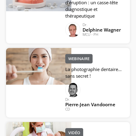
d’éruption : un casse-tête
diagnostique et
thérapeutique
Dr.
Delphine Wagner
MCU - PH
WEBINAIRE
La photographie dentaire…
sans secret !
Dr.
Pierre-Jean Vandoorne
CD
VIDÉO