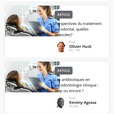
ARTICLE
Perspectives du traitement
parodontal, quelles
avancées?
Prof.
Olivier Huck
PU - PH
ARTICLE
Les antibiotiques en
parodontologie clinique :
stop ou encore ?
Prof.
Kevimy Agossa
PU-PH